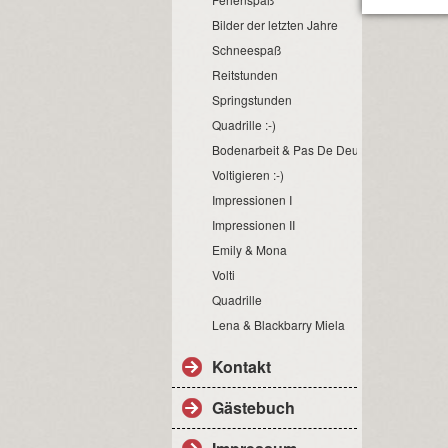
Bilder der letzten Jahre
Schneespaß
Reitstunden
Springstunden
Quadrille :-)
Bodenarbeit & Pas De Deux :-)
Voltigieren :-)
Impressionen I
Impressionen II
Emily & Mona
Volti
Quadrille
Lena & Blackbarry Miela
Kontakt
Gästebuch