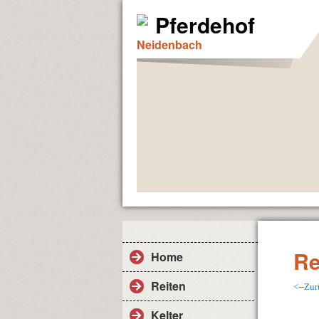
Pferdehof
Neidenbach
Re
Home
Reiten
<--Zur
Kelter