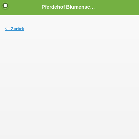
Pferdehof Blumenscheid
<--
Z
ur
ück